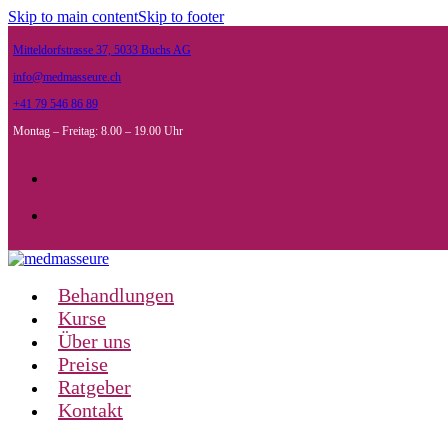
Skip to main content
Skip to footer
Mitteldorfstrasse 37, 5033 Buchs AG
info@medmasseure.ch
+41 79 546 86 89
Montag – Freitag: 8.00 – 19.00 Uhr
Behandlungen
Kurse
Über uns
Preise
Ratgeber
Kontakt