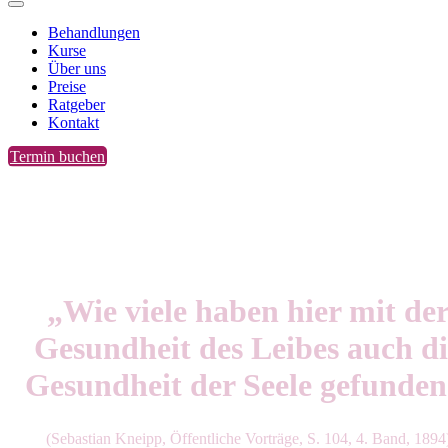
Behandlungen
Kurse
Über uns
Preise
Ratgeber
Kontakt
Termin buchen
„Wie viele haben hier mit de
Gesundheit des Leibes auch di
Gesundheit der Seele gefunden
(Sebastian Kneipp, Öffentliche Vorträge, S. 104, 4. Band, 1894