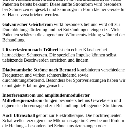
Patienten bereits bekannt. Diese sanfte Stromform wird besonders
bei Schmerzen eingesetzt und kann sogar in Form kleiner Geräte für
zu Hause verschrieben werden.
Galvanischer Gleichstrom
wirkt besonders tief und wird oft zur
Durchblutungsförderung und bei Entzündungen eingesetzt. Viele
Patienten schätzen die angenehme Wärmeentwicklung während der
Behandlung.
Ultrareizstrom nach Träbert
ist ein echter Klassiker bei
hartnäckigen Schmerzen. Die speziellen Impulse können selbst
tiefsitzende Beschwerden erreichen und lindern.
Diadynamische Ströme nach Bernard
kombinieren verschiedene
Frequenzen und wirken schmerzlindernd sowie
durchblutungsfördernd. Besonders bei Sportverletzungen haben wir
damit gute Erfahrungen gemacht.
Interferenzstrom
und
amplitudenmodulierter
Mittelfrequenzstrom
dringen besonders tief ins Gewebe ein und
eignen sich hervorragend zur Behandlung tiefliegender Strukturen.
Auch
Ultraschall
gehört zur Elektrotherapie. Die hochfrequenten
Schallwellen erzeugen eine Mikromassage im Gewebe und fördern
die Heilung – besonders bei Sehnenansatzreizungen oder