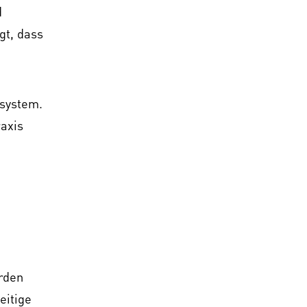
d
gt, dass
system.
raxis
rden
eitige