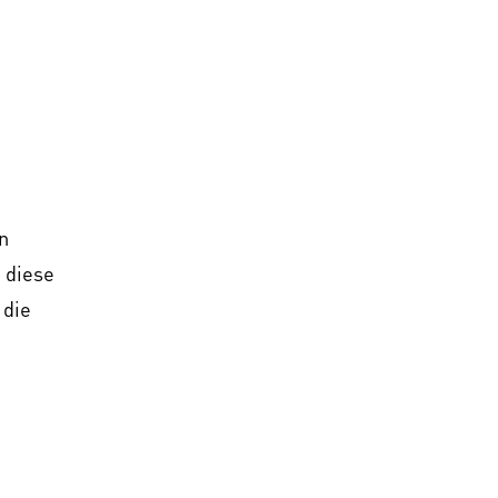
n
 diese
 die