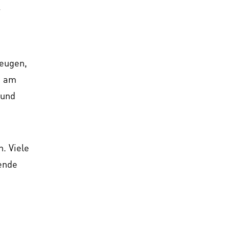
r
beugen,
g am
 und
. Viele
ende