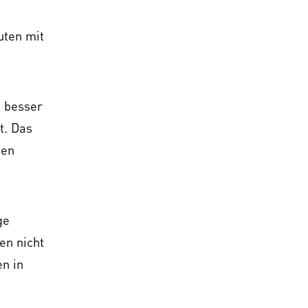
uten mit
n besser
t. Das
gen
ge
en nicht
n in