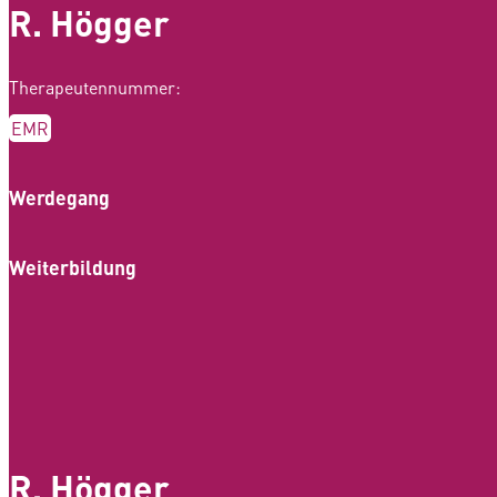
R. Högger
Therapeutennummer:
EMR
Werdegang
Weiterbildung
R. Högger