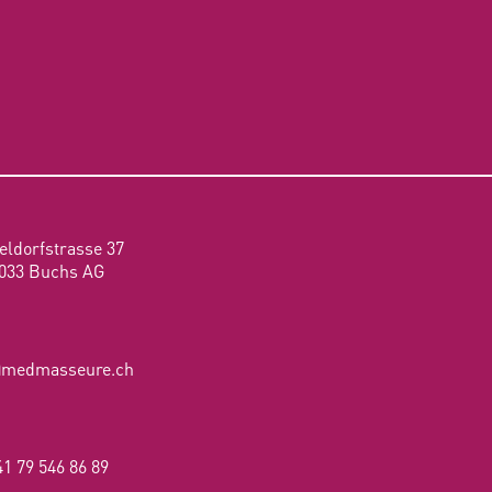
teldorfstrasse 37
033 Buchs AG
@medmasseure.ch
41 79 546 86 89