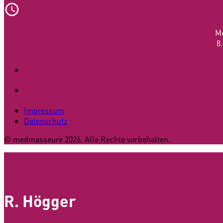
Mo
8
Impressum
Datenschutz
© medmasseure 2026. Alle Rechte vorbehalten.
R. Högger